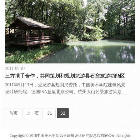
彩定位研究组、公共艺术品设计咨询组、城市标识导示系统设
计咨询组，参与合作的技术团队包括德国ISA意厦国际设计集
团、美国EDSA设计集团和浙江省古建筑设计研究院。
2011-05-07
三方携手合作，共同策划和规划龙游县石窟旅游功能区
2011年5月13日，受龙游县规划局委托，中国美术学院建筑风景
设计研究院、德国ISA意厦北京公司、杭州大山艺景旅游策划有
限公司三方合作，共同为龙游县“石窟旅游功能区”进行旅游功
能的策划和总体规划。​
首页
上一页
31
32
Copyright © 2018中国美术学院风景建筑设计研究院总院有限公司 All rights