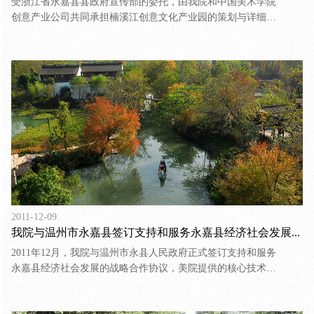
受浙江省永嘉县县政府宣传部的委托，由我院和中国美术学院
创意产业公司共同承担楠溪江创意文化产业园的策划与详细规
划，该产业园为浙江省新启动的二十个文创园项目之一。项目
的研究方向为：建立中国第一个真正意义上的第二代文化创意
产业园区。
2011-12-09
我院与温州市永嘉县签订支持和服务永嘉县经济社会发展的战略合作协议
2011年12月，我院与温州市永县人民政府正式签订支持和服务
永嘉县经济社会发展的战略合作协议，美院提供的核心技术服
务团队包括人文学科与历史研究课题组、风景园林与风景建筑
设计组、建筑艺术咨询服务组、城市规划咨询服务组、城市色