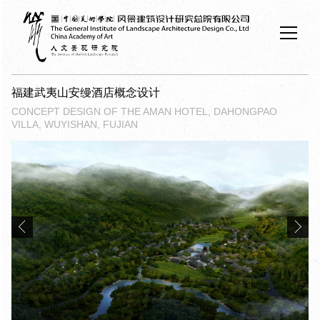
福建武夷山安缦酒店概念设计
CONCEPT DESIGN OF THE AMAN HOTEL, DAHONGPAO
VILLA, WUYISHAN, FUJIAN